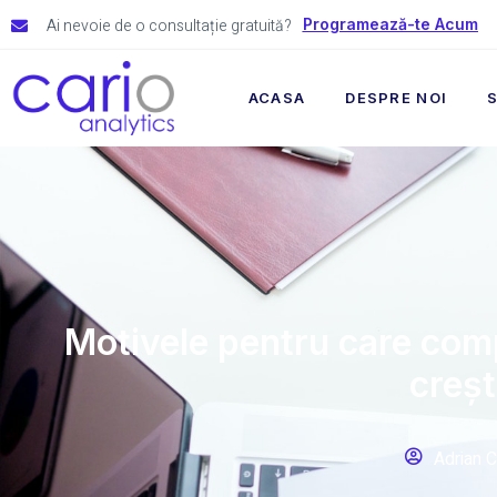
Ai nevoie de o consultație gratuită?
Programează-te Acum
ACASA
DESPRE NOI
S
Motivele pentru care comp
creșt
Adrian C