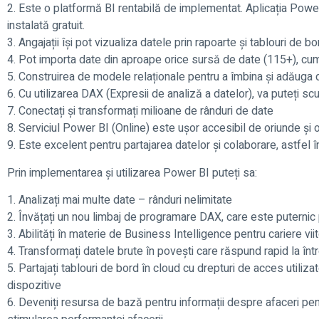
2. Este o platformă BI rentabilă de implementat. Aplicația Powe
instalată gratuit.
3. Angajații își pot vizualiza datele prin rapoarte și tablouri de bo
4. Pot importa date din aproape orice sursă de date (115+), cum
5. Construirea de modele relaționale pentru a îmbina și adăuga 
6. Cu utilizarea DAX (Expresii de analiză a datelor), va puteți s
7. Conectați și transformați milioane de rânduri de date
8. Serviciul Power BI (Online) este ușor accesibil de oriunde și 
9. Este excelent pentru partajarea datelor și colaborare, astfel 
Prin implementarea și utilizarea Power BI puteți sa:
1. Analizați mai multe date – rânduri nelimitate
2. Învățați un nou limbaj de programare DAX, care este puternic
3. Abilități în materie de Business Intelligence pentru cariere vii
4. Transformați datele brute în povești care răspund rapid la într
5. Partajați tablouri de bord în cloud cu drepturi de acces utilizat
dispozitive
6. Deveniți resursa de bază pentru informații despre afaceri pent