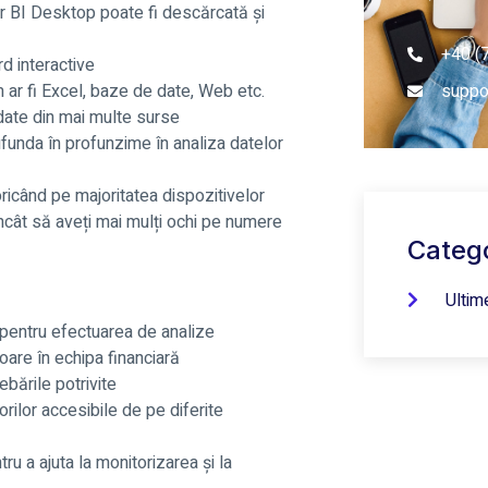
r BI Desktop poate fi descărcată și
+40 (
rd interactive
suppo
 ar fi Excel, baze de date, Web etc.
date din mai multe surse
cufunda în profunzime în analiza datelor
oricând pe majoritatea dispozitivelor
încât să aveți mai mulți ochi pe numere
Catego
Ultim
 pentru efectuarea de analize
toare în echipa financiară
ebările potrivite
orilor accesibile de pe diferite
ru a ajuta la monitorizarea și la