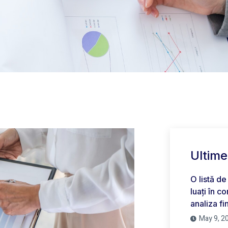
Ultime
O listă de
luați în 
analiza fi
May 9, 2