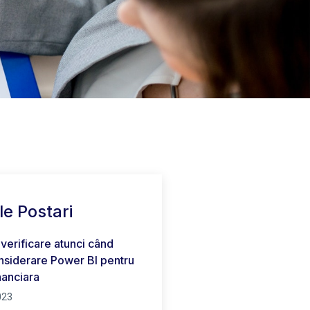
le Postari
 verificare atunci când
considerare Power BI pentru
nanciara
023