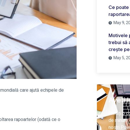
Ce poate 
raportarea
May 9, 2
Motivele 
trebui să
crește pe
May 5, 2
 mondială care ajută echipele de
Aveti 
Primiți o 
oltarea rapoartelor (odată ce o
de minute c
noștri Pow