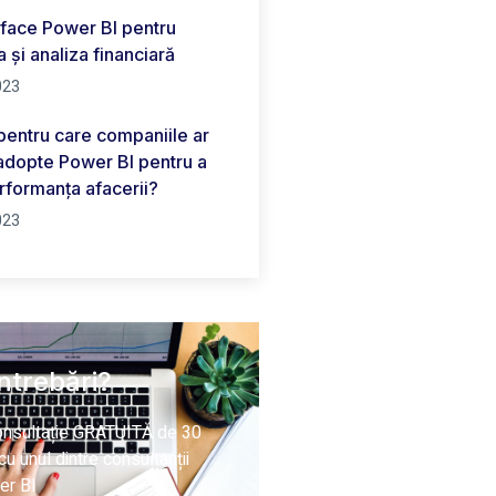
face Power BI pentru
 și analiza financiară
023
pentru care companiile ar
 adopte Power BI pentru a
rformanța afacerii?
023
Intrebări?
consultație GRATUITĂ de 30
u unul dintre consultanții
er BI