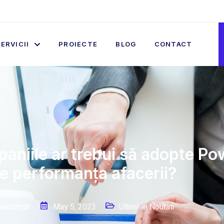
ERVICII
PROIECTE
BLOG
CONTACT
aniile ar trebui să adopte Po
e performanța afacerii?
ainamisir
May 5, 2023
Ultimele Noutati