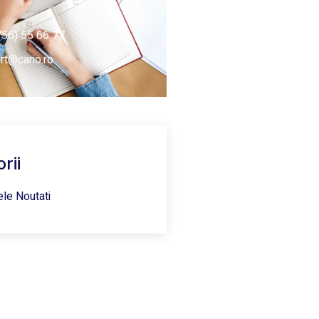
756) 55 66 77
rt@cario.ro
rii
ele Noutati